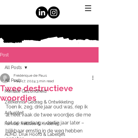
Post
All Posts
Frédérique de Paus
All Posts
May 17, 2024
3 min read
Twee destructieve
Mentale Gezondheid
woordjes
Zelfkennis, Gedrag & Ontwikkeling
Toen ik, zeg, drie jaar oud was, riep ik 
Actualiteit
al heel vaak de twee woordjes die me 
tot op vandaag – dertig jaar later – 
Familie, Relaties & Kinderen
blijkbaar ernstig in de weg hebben 
ADHD, Druk Hoofd & Labeltjes