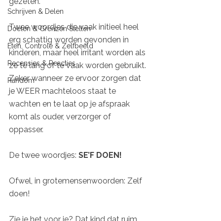
gezeten. 
Schrijven & Delen
Twee woordjes die vaak initieel heel 
Doelen & Grenzen Stellen
erg schattig worden gevonden in 
Eten, Controle & Zelfbeeld
kinderen, maar heel irritant worden als 
Recensies & Reacties
ze te lang of te vaak worden gebruikt. 
Zeker wanneer ze ervoor zorgen dat 
Random
je WEER machteloos staat te 
wachten en te laat op je afspraak 
komt als ouder, verzorger of 
oppasser. 
De twee woordjes: 
SE’F DOEN!
Ofwel, in grotemensenwoorden: Zelf 
doen!
Zie je het voor je? Dat kind dat ruim 