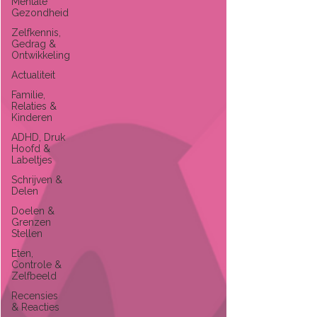
Mentale
Gezondheid
Zelfkennis,
Gedrag &
Ontwikkeling
Actualiteit
Familie,
Relaties &
Kinderen
ADHD, Druk
Hoofd &
Labeltjes
Schrijven &
Delen
Doelen &
Grenzen
Stellen
Eten,
Controle &
Zelfbeeld
Recensies
& Reacties