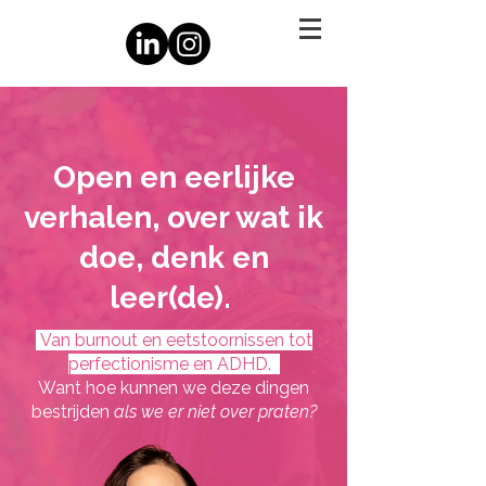
Open en eerlijke
verhalen, over wat ik
doe, denk en
leer(de).
Van burnout en eetstoornissen tot
perfectionisme en ADHD.
Want hoe kunnen we deze dingen
bestrijden
als we er niet over praten?