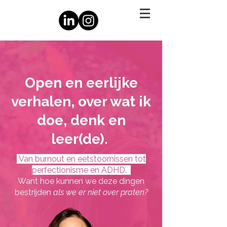
Open en eerlijke
verhalen, over wat ik
doe, denk en
leer(de).
Van burnout en eetstoornissen tot
perfectionisme en ADHD.
Want hoe kunnen we deze dingen
bestrijden
als we er niet over praten?