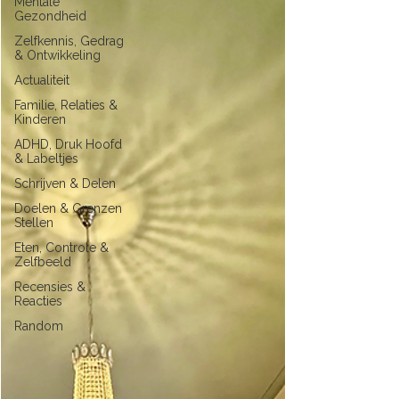
Mentale
Gezondheid
Zelfkennis, Gedrag
& Ontwikkeling
Actualiteit
Familie, Relaties &
Kinderen
ADHD, Druk Hoofd
& Labeltjes
Schrijven & Delen
Doelen & Grenzen
Stellen
Eten, Controle &
Zelfbeeld
Recensies &
Reacties
Random