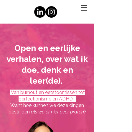
Open en eerlijke
verhalen, over wat ik
doe, denk en
leer(de).
Van burnout en eetstoornissen tot
perfectionisme en ADHD.
Want hoe kunnen we deze dingen
bestrijden
als we er niet over praten?