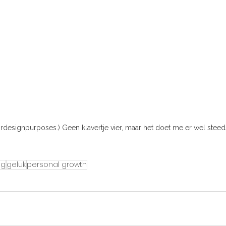
rdesignpurposes.) Geen klavertje vier, maar het doet me er wel steed
ng
geluk
personal growth