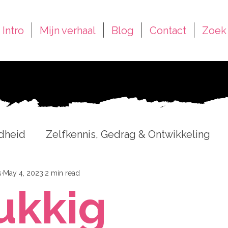
Intro
Mijn verhaal
Blog
Contact
Zoek
dheid
Zelfkennis, Gedrag & Ontwikkeling
eren
s
May 4, 2023
ADHD, Druk Hoofd & Labeltjes
2 min read
Schr
ukkig
en
Eten, Controle & Zelfbeeld
Recensies 