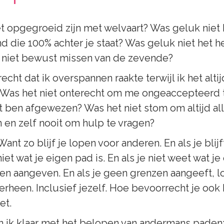
t opgegroeid zijn met welvaart? Was geluk niet he
 die 100% achter je staat? Was geluk niet het h
t niet bewust missen van de zevende? 
echt dat ik overspannen raakte terwijl ik het altij
 Was het niet onterecht om me ongeaccepteerd t
oit ben afgewezen? Was het niet stom om altijd al
 en zelf nooit om hulp te vragen? 
Want zo blijf je lopen voor anderen. En als je blij
iet wat je eigen pad is. En als je niet weet wat je 
en aangeven. En als je geen grenzen aangeeft, 
verheen. Inclusief jezelf. Hoe bevoorrecht je ook 
et. 
n ik klaar met het belopen van andermans paden;