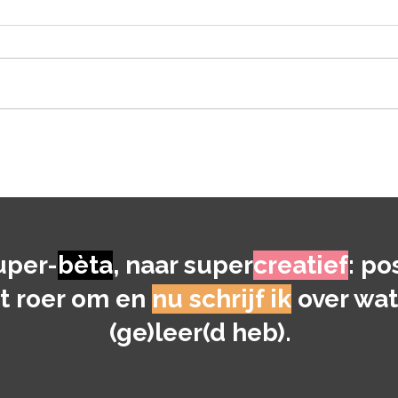
Praa
Zo word je nooit meer de
CEO van Shell
uper-
bèta
, naar super
creatief
: po
et roer om en
nu schrijf ik
over wat
(ge)leer(d heb).