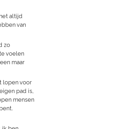
t altijd 
ebben van 
d zo 
e voelen 
leen maar 
ft lopen voor 
eigen pad is, 
lopen mensen 
bent. 
 ik ben 