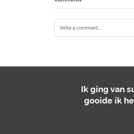
Write a comment...
Fysieke of mentale
gezondheid eerst?
Ik ging van s
gooide ik h