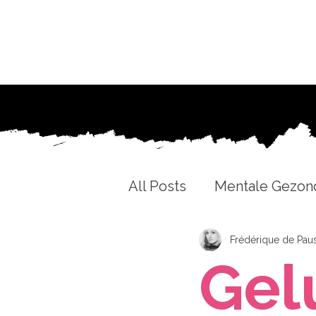
All Posts
Mentale Gezon
Familie, Relaties & Kind
Frédérique de Pau
Gel
Doelen & Grenzen Stell