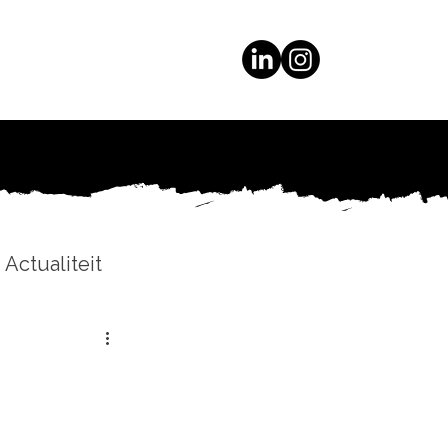
Actualiteit
ijven & Delen
& Reacties