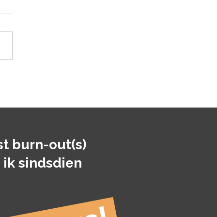
t. 💬
st burn-out(s)
 ik sindsdien