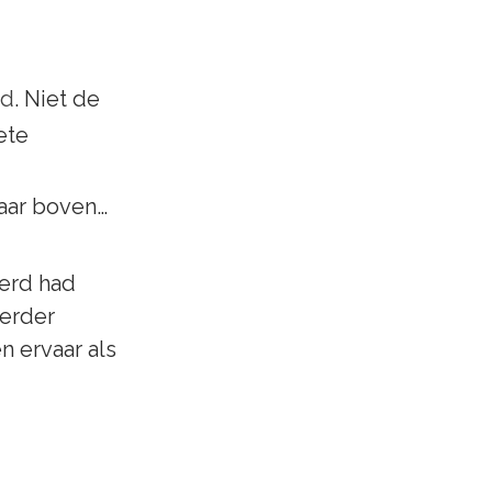
nd
. Niet de 
ete 
naar boven… 
erd had 
erder 
 ervaar als 