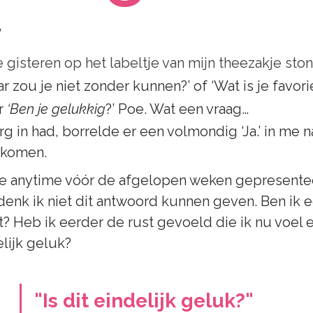
”
e gisteren op het labeltje van mijn theezakje sto
r zou je niet zonder kunnen?’ of ‘Wat is je favori
r 
‘Ben je gelukkig
?’ Poe. Wat een vraag…
rg in had, borrelde er een volmondig ‘Ja.’ in me 
nkomen. 
kje anytime vóór de afgelopen weken gepresente
denk ik niet dit antwoord kunnen geven. Ben ik e
 Heb ik eerder de rust gevoeld die ik nu voel en
elijk geluk? 
"Is dit eindelijk geluk?"