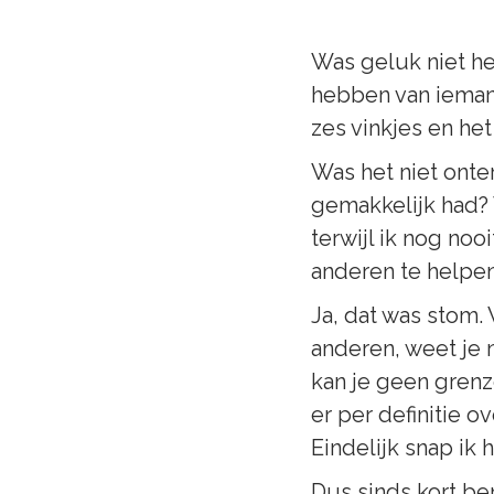
Was geluk niet he
hebben van iemand
zes vinkjes en he
Was het niet onter
gemakkelijk had?
terwijl ik nog no
anderen te helpen
Ja, dat was stom. 
anderen, weet je n
kan je geen grenz
er per definitie o
Eindelijk snap ik h
Dus sinds kort be