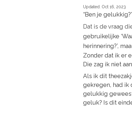
Updated:
Oct 16, 2023
“Ben je gelukkig?
Random
Dat is de vraag di
gebruikelijke ‘Waa
herinnering?’, maa
Zonder dat ik er e
Die zag ik niet aa
Als ik dit theeza
gekregen, had ik 
gelukkig geweest?
geluk? Is dit eind